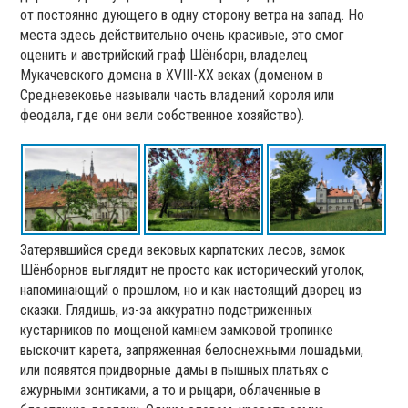
от постоянно дующего в одну сторону ветра на запад. Но
места здесь действительно очень красивые, это смог
оценить и австрийский граф Шёнборн, владелец
Мукачевского домена в XVIII-XX веках (доменом в
Средневековье называли часть владений короля или
феодала, где они вели собственное хозяйство).
Затерявшийся среди вековых карпатских лесов, замок
Шёнборнов выглядит не просто как исторический уголок,
напоминающий о прошлом, но и как настоящий дворец из
сказки. Глядишь, из-за аккуратно подстриженных
кустарников по мощеной камнем замковой тропинке
выскочит карета, запряженная белоснежными лошадьми,
или появятся придворные дамы в пышных платьях с
ажурными зонтиками, а то и рыцари, облаченные в