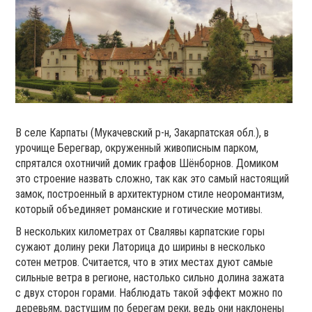
В селе Карпаты (Мукачевский р-н, Закарпатская обл.), в
урочище Берегвар, окруженный живописным парком,
спрятался охотничий домик графов Шёнборнов. Домиком
это строение назвать сложно, так как это самый настоящий
замок, построенный в архитектурном стиле неоромантизм,
который объединяет романские и готические мотивы.
В нескольких километрах от Свалявы карпатские горы
сужают долину реки Латорица до ширины в несколько
сотен метров. Считается, что в этих местах дуют самые
сильные ветра в регионе, настолько сильно долина зажата
с двух сторон горами. Наблюдать такой эффект можно по
деревьям, растущим по берегам реки, ведь они наклонены