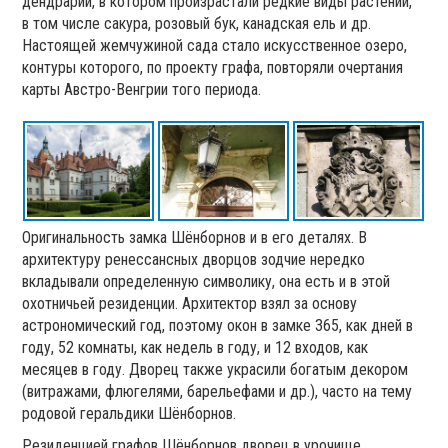
дендрарий, в котором произрастали редкие виды растений,
в том числе сакура, розовый бук, канадская ель и др.
Настоящей жемчужиной сада стало искусственное озеро,
контуры которого, по проекту графа, повторяли очертания
карты Австро-Венгрии того периода.
Оригинальность замка Шёнборнов и в его деталях. В
архитектуру ренессансных дворцов зодчие нередко
вкладывали определенную символику, она есть и в этой
охотничьей резиденции. Архитектор взял за основу
астрономический год, поэтому окон в замке 365, как дней в
году, 52 комнаты, как недель в году, и 12 входов, как
месяцев в году. Дворец также украсили богатым декором
(витражами, флюгелями, барельефами и др.), часто на тему
родовой геральдики Шёнборнов.
Резиденцией графов Шёнборнов дворец в урочище