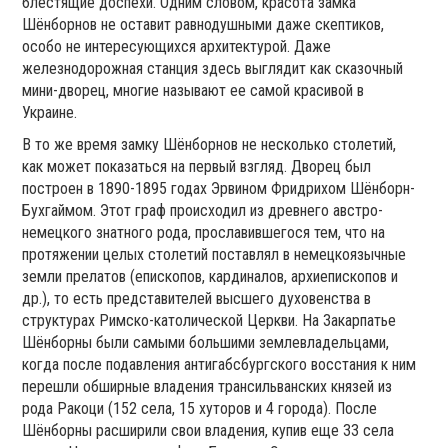
блестящие доспехи. Одним словом, красота замка
Шёнборнов не оставит равнодушными даже скептиков,
особо не интересующихся архитектурой. Даже
железнодорожная станция здесь выглядит как сказочный
мини-дворец, многие называют ее самой красивой в
Украине.
В то же время замку Шёнборнов не несколько столетий,
как может показаться на первый взгляд. Дворец был
построен в 1890-1895 годах Эрвином Фридрихом Шёнборн-
Бухгаймом. Этот граф происходил из древнего австро-
немецкого знатного рода, прославившегося тем, что на
протяжении целых столетий поставлял в немецкоязычные
земли прелатов (епископов, кардиналов, архиепископов и
др.), то есть представителей высшего духовенства в
структурах Римско-католической Церкви. На Закарпатье
Шёнборны были самыми большими землевладельцами,
когда после подавления антигабсбургского восстания к ним
перешли обширные владения трансильванских князей из
рода Ракоци (152 села, 15 хуторов и 4 города). После
Шёнборны расширили свои владения, купив еще 33 села