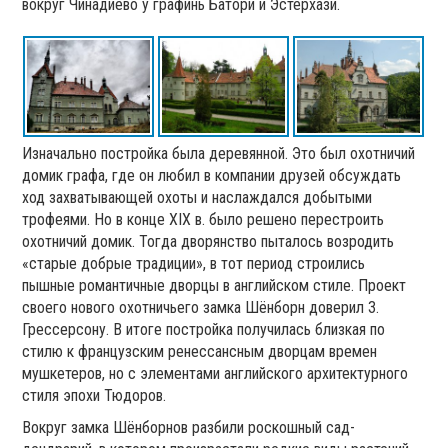
вокруг Чинадиево у графинь Батори и Эстерхази.
Изначально постройка была деревянной. Это был охотничий
домик графа, где он любил в компании друзей обсуждать
ход захватывающей охоты и наслаждался добытыми
трофеями. Но в конце XIX в. было решено перестроить
охотничий домик. Тогда дворянство пыталось возродить
«старые добрые традиции», в тот период строились
пышные романтичные дворцы в английском стиле. Проект
своего нового охотничьего замка Шёнборн доверил З.
Грессерсону. В итоге постройка получилась близкая по
стилю к французским ренессансным дворцам времен
мушкетеров, но с элементами английского архитектурного
стиля эпохи Тюдоров.
Вокруг замка Шёнборнов разбили роскошный сад-