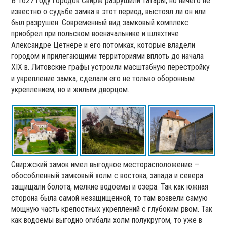
В 1627 году городок Свирж разрушили татары, но ничего не
известно о судьбе замка в этот период, выстоял ли он или
был разрушен. Современный вид замковый комплекс
приобрел при польском военачальнике и шляхтиче
Александре Цетнере и его потомках, которые владели
городом и прилегающими территориями вплоть до начала
XIX в. Литовские графы устроили масштабную перестройку
и укрепление замка, сделали его не только оборонным
укреплением, но и жилым дворцом.
Свиржский замок имел выгодное месторасположение —
обособленный замковый холм с востока, запада и севера
защищали болота, мелкие водоемы и озера. Так как южная
сторона была самой незащищенной, то там возвели самую
мощную часть крепостных укреплений с глубоким рвом. Так
как водоемы выгодно огибали холм полукругом, то уже в