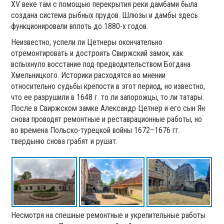
XV веке там с помощью перекрытия реки дамбами была
создана система рыбных прудов. Шлюзы и дамбы здесь
функционировали вплоть до 1880-х годов.
Неизвестно, успели ли Цетнеры окончательно
отремонтировать и достроить Свиржский замок, как
вспыхнуло восстание под предводительством Богдана
Хмельницкого. Историки расходятся во мнении
относительно судьбы крепости в этот период, но известно,
что ее разрушили в 1648 г. то ли запорожцы, то ли татары.
После в Свиржском замке Александр Цетнер и его сын Ян
снова проводят ремонтные и реставрационные работы, но
во времена Польско-турецкой войны 1672–1676 гг.
твердыню снова грабят и рушат.
Несмотря на спешные ремонтные и укрепительные работы