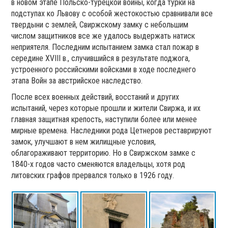
в новом этапе Польско-турецкой войны, когда турки на
подступах ко Львову с особой жестокостью сравнивали все
твердыни с землей, Свиржскому замку с небольшим
числом защитников все же удалось выдержать натиск
неприятеля. Последним испытанием замка стал пожар в
середине XVIII в., случившийся в результате поджога,
устроенного российскими войсками в ходе последнего
этапа Войн за австрийское наследство.
После всех военных действий, восстаний и других
испытаний, через которые прошли и жители Свиржа, и их
главная защитная крепость, наступили более или менее
мирные времена. Наследники рода Цетнеров реставрируют
замок, улучшают в нем жилищные условия,
облагораживают территорию. Но в Свиржском замке с
1840-х годов часто сменяются владельцы, хотя род
литовских графов прервался только в 1926 году.