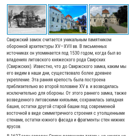
Свиржский замок считается уникальным памятником
оборонной архитектуры XV—XVII вв. В письменных
источниках он упоминается под 1530 годом, когда был во
владениях литовского княжеского рода Свирских
(Свиржских). Известно, что до Свиржского замка, каким мы
его видим в наши дни, существовало более древнее
укрепление. Эта ранняя крепость была построена
приблизительно во второй половине XV в. и возводилась
исключительно для обороны. От этого раннего замка, также
возведенного литовскими князьями, сохранилась западная
башня, остатки другой старой башни под современной
восточной в виде симметричного строения с утолщенными
стенами, остатки южного фасада и фрагменты стен нижних
ярусов.