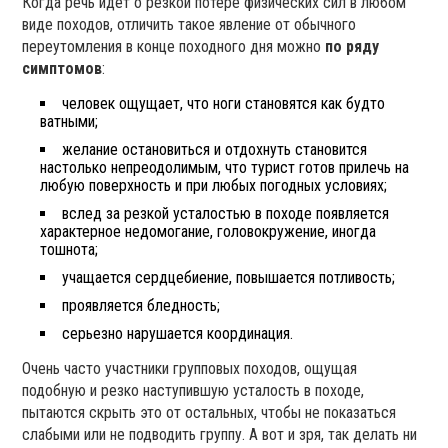
Когда речь идет о резкой потере физических сил в любом
виде походов, отличить такое явление от обычного
переутомления в конце походного дня можно
по ряду
симптомов
:
человек ощущает, что ноги становятся как будто
ватными;
желание остановиться и отдохнуть становится
настолько непреодолимым, что турист готов прилечь на
любую поверхность и при любых погодных условиях;
вслед за резкой усталостью в походе появляется
характерное недомогание, головокружение, иногда
тошнота;
учащается сердцебиение, повышается потливость;
проявляется бледность;
серьезно нарушается координация.
Очень часто участники групповых походов, ощущая
подобную и резко наступившую усталость в походе,
пытаются скрыть это от остальных, чтобы не показаться
слабыми или не подводить группу. А вот и зря, так делать ни