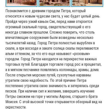
Познакомится с древним городом Петра, который
относится к новым чудесам света, у нас будет целый день.
Пройдя через узкий каньон Сик, перед нами откроется
огромный скальный город, свидетельствующий о его
некогда славном прошлом. Сложно поверить, что столь
впечатляющие сооружения были возведены несколько
тысячелетий назад. Город Петра полностью вырублен в
скале, а при восходе и закате солнца скалы переливаются
алым оттенком, за что его еще называют «розовым»
городом. Город Петра находился на перекрестке важных
торговых путей. Благодаря торговле город рос и процветал,
а в мягком песчанике появлялись колоннады, храмы, дома.
После открытия морских путей, сухопутные караваны
утратили свою надобность. По этой причине Петра
постепенно утратила свою значимость и затерялась среди
песков. При наличии сил и желания, завершить изучение
Петры сможем на горе у могилы Аарона, старшего брата
Моисея. С этой высокой точки открывается обзорный вид на
окрестности.