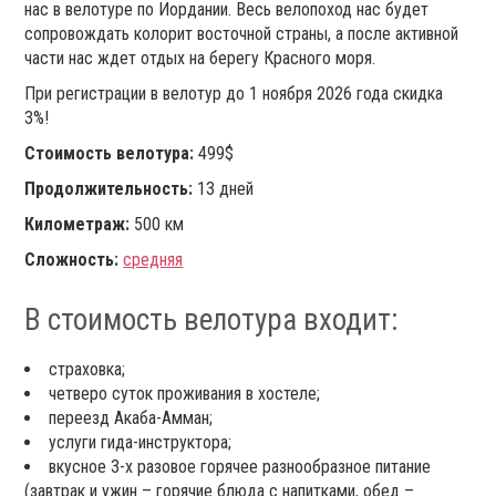
нас в велотуре по Иордании. Весь велопоход нас будет
сопровождать колорит восточной страны, а после активной
части нас ждет отдых на берегу Красного моря.
При регистрации в велотур до 1 ноября 2026 года скидка
3%!
Стоимость велотура:
499$
Продолжительность:
13 дней
Километраж:
500 км
Сложность:
средняя
В стоимость велотура входит:
страховка;
четверо суток проживания в хостеле;
переезд Акаба-Амман;
услуги гида-инструктора;
вкусное 3-х разовое горячее разнообразное питание
(завтрак и ужин – горячие блюда с напитками, обед –