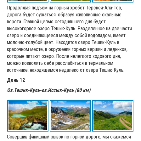
Продолжая подъем на горный хребет Терскей-Ала-Тоо,
дорога будет сужаться, образуя живописные скальные
ворота. Главной целью сегодняшнего дня будет
высокогорное озеро Тешик-Куль. Разделенное на две части
озеро и соединяющееся между собой водопадом, имеет
молочно-голубой цвет. Находится озеро Тешик-Куль в
красочном месте, в окружении горных вершин и ледников,
которые питают озеро. После нелегкого ходового дня,
можно позволить себе расслабиться в термальном
источнике, находящемся недалеко от озера Тешик-Куль.
День 12
Оз.Тешик-Куль-оз.Иссык-Куль (80 км)
Совершив финишный рывок по горной дороге, мы окажемся