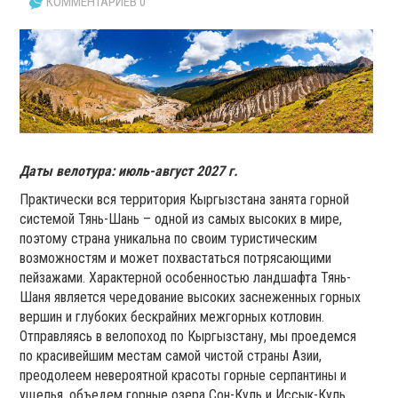
КОММЕНТАРИЕВ 0
Даты велотура: июль-август 2027 г.
Практически вся территория Кыргызстана занята горной
системой Тянь-Шань – одной из самых высоких в мире,
поэтому страна уникальна по своим туристическим
возможностям и может похвастаться потрясающими
пейзажами. Характерной особенностью ландшафта Тянь-
Шаня является чередование высоких заснеженных горных
вершин и глубоких бескрайних межгорных котловин.
Отправляясь в велопоход по Кыргызстану, мы проедемся
по красивейшим местам самой чистой страны Азии,
преодолеем невероятной красоты горные серпантины и
ущелья, объедем горные озера Сон-Куль и Иссык-Куль,