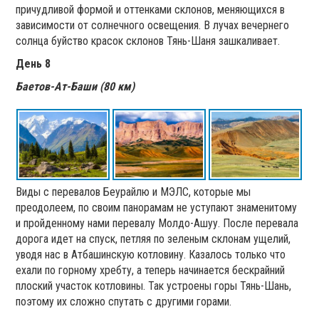
причудливой формой и оттенками склонов, меняющихся в
зависимости от солнечного освещения. В лучах вечернего
солнца буйство красок склонов Тянь-Шаня зашкаливает.
День 8
Баетов-Ат-Баши (80 км)
Виды с перевалов Беурайлю и МЭЛС, которые мы
преодолеем, по своим панорамам не уступают знаменитому
и пройденному нами перевалу Молдо-Ашуу. После перевала
дорога идет на спуск, петляя по зеленым склонам ущелий,
уводя нас в Атбашинскую котловину. Казалось только что
ехали по горному хребту, а теперь начинается бескрайний
плоский участок котловины. Так устроены горы Тянь-Шань,
поэтому их сложно спутать с другими горами.