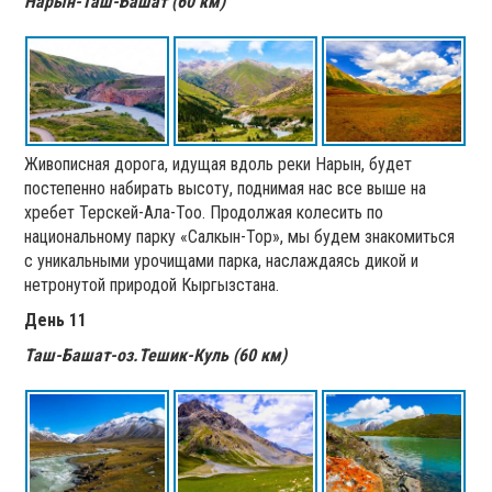
Нарын-Таш-Башат (60 км)
Живописная дорога, идущая вдоль реки Нарын, будет
постепенно набирать высоту, поднимая нас все выше на
хребет Терскей-Ала-Тоо. Продолжая колесить по
национальному парку «Салкын-Тор», мы будем знакомиться
с уникальными урочищами парка, наслаждаясь дикой и
нетронутой природой Кыргызстана.
День 11
Таш-Башат-оз.Тешик-Куль (60 км)