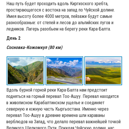
Наш путь будет проходить вдоль Киргизского хребта,
простирающегося с востока на запад по Чуйской долине.
Имея высоту более 4000 метров, пейзажи будут самые
разнообразные: от степей и лесов до альпийских лугов и
ледников. Лагерь разобьем на берегу реки Кара-Балта.
День 2
Сосновка-Кожомкул (80 км)
Вдоль бурной горной реки Кара-Балта нам предстоит
подняться на горный перевал Тоо-Ашуу. Перевал находится
в живописном Карабалтинском ущелье и соединяет
северную и южную часть Кыргызстана. Именно через
перевал Тоо-Ашуу в древние времена шли караваны
верблюдов на Запад, что делало перевал важнейшей точкой
Великого Шелкового Пути. Покидая Чуйскую долину, нас