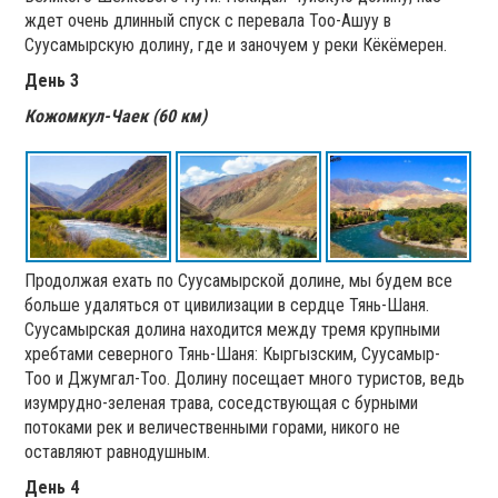
ждет очень длинный спуск с перевала Тоо-Ашуу в
Суусамырскую долину, где и заночуем у реки Кёкёмерен.
День 3
Кожомкул-Чаек (60 км)
Продолжая ехать по Суусамырской долине, мы будем все
больше удаляться от цивилизации в сердце Тянь-Шаня.
Суусамырская долина находится между тремя крупными
хребтами северного Тянь-Шаня: Кыргызским, Суусамыр-
Тоо и Джумгал-Тоо. Долину посещает много туристов, ведь
изумрудно-зеленая трава, соседствующая с бурными
потоками рек и величественными горами, никого не
оставляют равнодушным.
День 4