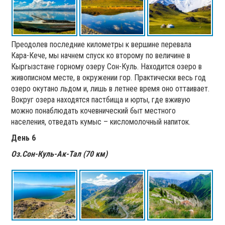
Преодолев последние километры к вершине перевала
Кара-Кече, мы начнем спуск ко второму по величине в
Кыргызстане горному озеру Сон-Куль. Находится озеро в
живописном месте, в окружении гор. Практически весь год
озеро окутано льдом и, лишь в летнее время оно оттаивает.
Вокруг озера находятся пастбища и юрты, где вживую
можно понаблюдать кочевнический быт местного
населения, отведать кумыс – кисломолочный напиток.
День 6
Оз.Сон-Куль-Ак-Тал (70 км)