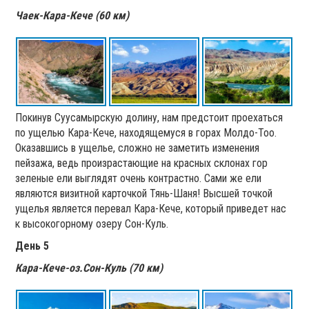
Чаек-Кара-Кече (60 км)
Покинув Суусамырскую долину, нам предстоит проехаться
по ущелью Кара-Кече, находящемуся в горах Молдо-Тоо.
Оказавшись в ущелье, сложно не заметить изменения
пейзажа, ведь произрастающие на красных склонах гор
зеленые ели выглядят очень контрастно. Сами же ели
являются визитной карточкой Тянь-Шаня! Высшей точкой
ущелья является перевал Кара-Кече, который приведет нас
к высокогорному озеру Сон-Куль.
День 5
Кара-Кече-оз.Сон-Куль (70 км)