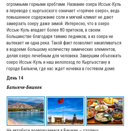
огромными горными хребтами. Название озера Иссык-Куль
в переводе с кыргызского означает «горячее озеро», ведь
повышенное содержание соли и мягкий климат не дают
замерзать озеру даже зимой. Интересно, что в озеро
Иссык-Куль впадает более 80 притоков, в своем
большинстве благодаря таянию ледников, а из озера не
вытекает ни одна река. Такой факт позволяет накапливаться
в водоеме большому количеству химических элементов,
делая озеро лечебным для человека. Завершим объезжать
озеро Иссык-Куль и наш велопоход по Кыргызстану в
городе Балыкчи, где нас ждет ночевка в гостевом доме.
День 14
Балыкчи-Бишкек
На автобусе возвращаемся в Бишкек – столицу