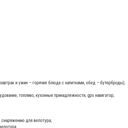
(завтрак и ужин – горячие блюда с напитками, обед – бутерброды);
дование, топливо, кухонные принадлежности, gps навигатор,
у снаряжению для велотура;
велотура.