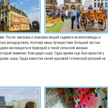
ам. После завтрака и упаковки вещей садимся на велосипеды и
етью велодорожек, поэтому наше путешествие большей частью
будем наслаждаться природой и тихой сельской жизнью
оторый знаменит благодаря сыру. Одно время сыр был валютой у
роме сыра, Гауда известна своей красивой готической ратушей на