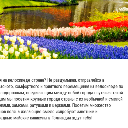
я на велосипеде страна? Не раздумывая, отправляйся в
асного, комфортного и приятного перемещения на велосипеде по
 велодорожкам, соединяющим между собой города опутывая такой
дам мы посетим крупные города страны с их необычной и смелой
ниями, замками, ратушами и церквями. Посетим множество
анов поля, а желающие смело испробуют заветный и
едные майские каникулы в Голландии ждут тебя!