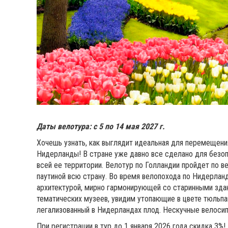
Даты велотура: с 5 по 14 мая 2027 г.
Хочешь узнать, как выглядит идеальная для перемещени
Нидерланды! В стране уже давно все сделано для безоп
всей ее территории. Велотур по Голландии пройдет по
паутиной всю страну. Во время велопохода по Нидерлан
архитектурой, мирно гармонирующей со старинными зда
тематических музеев, увидим утопающие в цвете тюльп
легализованный в Нидерландах плод. Нескучные велосип
При регистрации в тур до 1 января 2026 года скидка 3%!